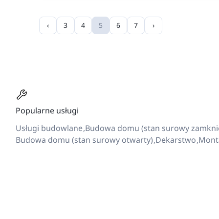
‹
3
4
5
6
7
›
Popularne usługi
Usługi budowlane
Budowa domu (stan surowy zamkni
Budowa domu (stan surowy otwarty)
Dekarstwo
Mont