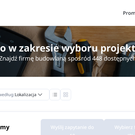
Prom
 w zakresie wyboru projektu
Znajdź firmę budowlaną spośród 448 dostępnyc
według:
Lokalizacja
rmy
Wyślij zapytanie do
Wybierz 