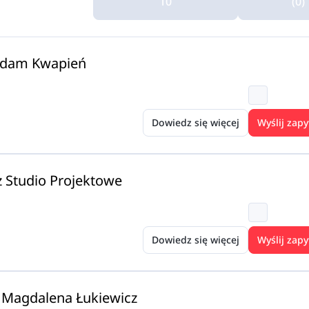
10
(0)
 Adam Kwapień
Dowiedz się więcej
Wyślij zapy
z Studio Projektowe
Dowiedz się więcej
Wyślij zapy
 Magdalena Łukiewicz