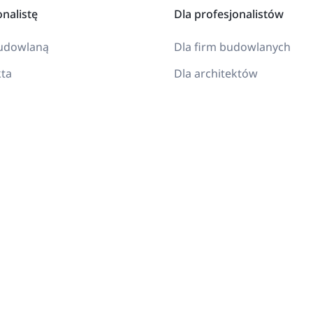
onalistę
Dla profesjonalistów
budowlaną
Dla firm budowlanych
kta
Dla architektów