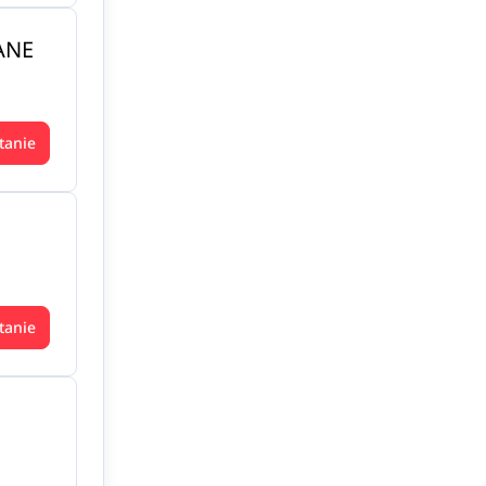
ANE
tanie
tanie