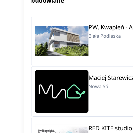
budowlane
P.W. Kwapień -
Biała Podlaska
Maciej Starewic
Nowa Sól
RED KITE studio