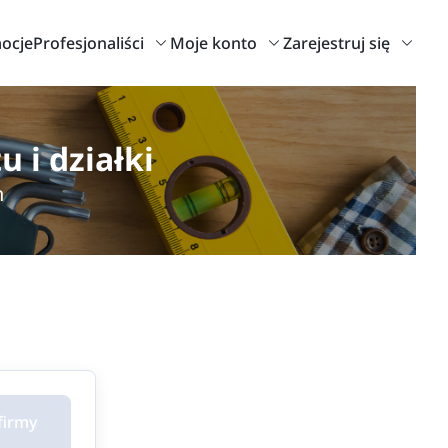
ocje
Profesjonaliści
Moje konto
Zarejestruj się
 i działki
h
firmy