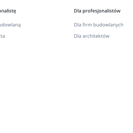
onalistę
Dla profesjonalistów
budowlaną
Dla firm budowlanych
kta
Dla architektów