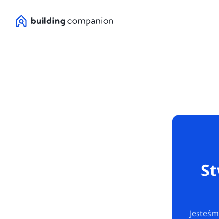
St
Jesteśm