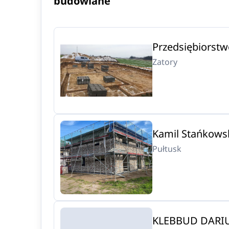
budowlane
Przedsiębiorstw
Zatory
Kamil Stańkows
Pułtusk
KLEBBUD DARI