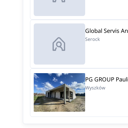
Global Servis A
Serock
PG GROUP Pauli
Wyszków