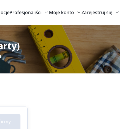
ocje
Profesjonaliści
Moje konto
Zarejestruj się
rty)
h
firmy