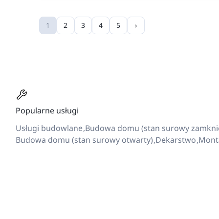
1
2
3
4
5
›
Popularne usługi
Usługi budowlane
Budowa domu (stan surowy zamkni
Budowa domu (stan surowy otwarty)
Dekarstwo
Mont