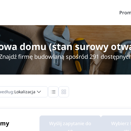
Prom
owa domu (stan surowy otwa
Znajdź firmę budowlaną spośród 291 dostępnyc
według:
Lokalizacja
rmy
Wyślij zapytanie do
Wybierz 