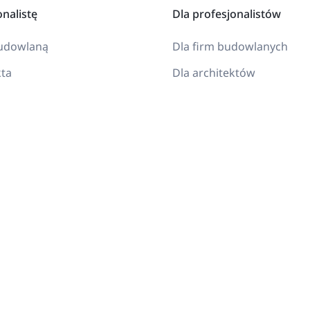
onalistę
Dla profesjonalistów
budowlaną
Dla firm budowlanych
kta
Dla architektów