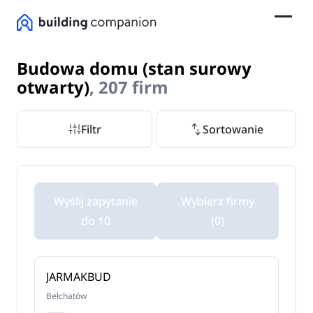
Budowa domu (stan surowy
otwarty)
, 207 firm
Filtr
Sortowanie
Wyślij zapytanie
Wybierz firmy
do 10
(0)
JARMAKBUD
Bełchatów