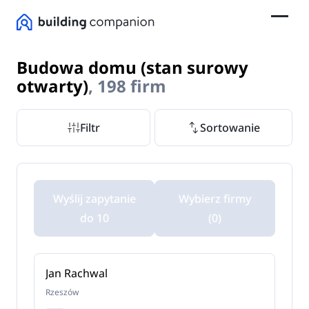
Budowa domu (stan surowy
otwarty)
, 198 firm
Filtr
Sortowanie
Wyślij zapytanie
Wybierz firmy
do 10
(0)
Jan Rachwal
Rzeszów