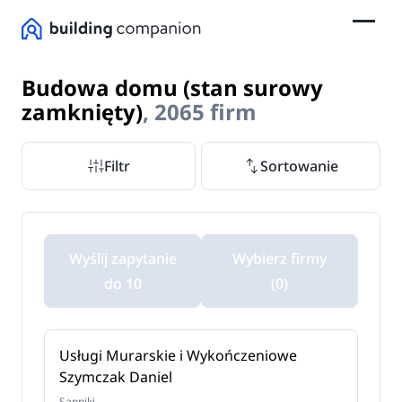
Budowa domu (stan surowy
zamknięty)
, 2065 firm
Filtr
Sortowanie
Wyślij zapytanie
Wybierz firmy
do 10
(0)
Usługi Murarskie i Wykończeniowe
Szymczak Daniel
Sanniki