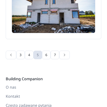
3
4
5
6
7
Building Companion
O nas
Kontakt
Często zadawane pytania