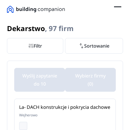
Dekarstwo
, 97 firm
Filtr
Sortowanie
Wyślij zapytanie
Wybierz firmy
do 10
(0)
La- DACH konstrukcje i pokrycia dachowe
Wejherowo