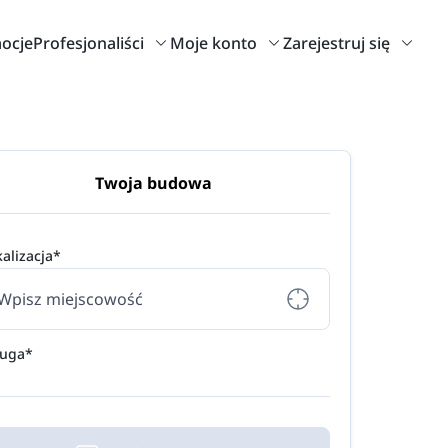
ocje
Profesjonaliści
Moje konto
Zarejestruj się
Twoja budowa
alizacja*
ługa*