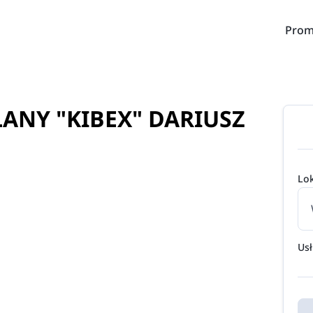
Prom
NY "KIBEX" DARIUSZ
Lok
Us