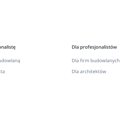
onalistę
Dla profesjonalistów
budowlaną
Dla firm budowlanych
kta
Dla architektów