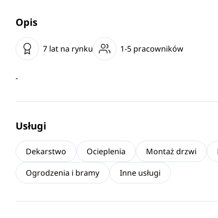
Opis
7 lat na rynku
1-5 pracowników
-
Usługi
Dekarstwo
Ocieplenia
Montaż drzwi
Ogrodzenia i bramy
Inne usługi