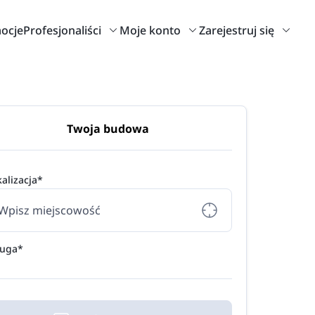
ocje
Profesjonaliści
Moje konto
Zarejestruj się
Twoja budowa
alizacja*
ługa*