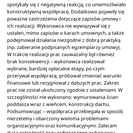
spotykały się z negatywną reakcją, co uniemożliwiało
konstruktywną współpracę. Dodatkowo pojawiły się
poważne zastrzeżenia dotyczące zapisów umowy i
ich realizacji. Wykonawca nie wywiązywał się z
ustaleń, mimo zapisów o karach umownych, a także
podejmował działania niezgodne z dobrą praktyką
(np. zabieranie podpisanych egzemplarzy umowy).
W trakcie realizacji prac zauważalny był również
brak konsekwencji – wykonawca realizował
wybrane, bardziej opłacalne etapy, po czym
przerywał współpracę, próbował zmieniać warunki
finansowe lub rezygnował z dalszych prac. Zakres
prac nie został ukończony zgodnie z ustaleniami. W
szczególności nie wykonano: wymurowania ścian
poddasza wraz z wieńcem, konstrukcji dachu.
Podsumowując – współpraca przebiegała w sposób
nierzetelny i obarczony wieloma problemami
organizacyjnymi oraz komunikacyjnymi. Zalecam
dużą ostrożność przy wyborze tego wykonawcy.