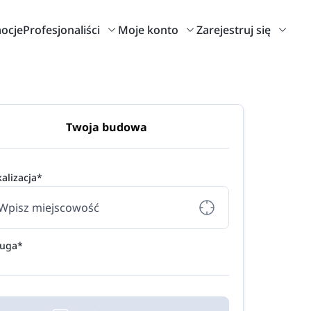
ocje
Profesjonaliści
Moje konto
Zarejestruj się
Twoja budowa
alizacja*
ługa*