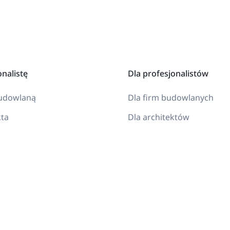
onalistę
Dla profesjonalistów
budowlaną
Dla firm budowlanych
kta
Dla architektów