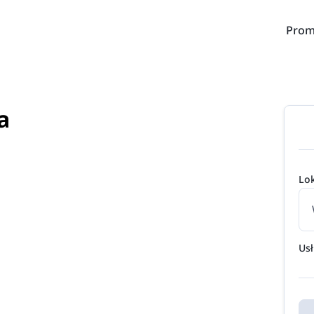
Prom
a
Lok
Us