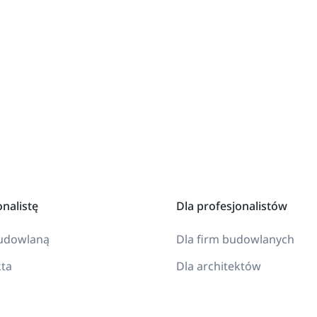
onalistę
Dla profesjonalistów
budowlaną
Dla firm budowlanych
kta
Dla architektów