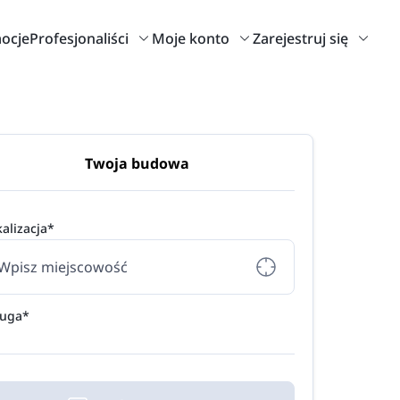
ocje
Profesjonaliści
Moje konto
Zarejestruj się
Twoja budowa
alizacja*
ługa*