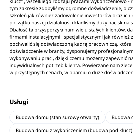
klucz” , wszelkiego rodzaju pracami wykończeniowo - 
tym zakresie zdobyliśmy ogromne doświadczenie, o czy
szkoleń jak również zadowolenie inwestorów oraz ich 
początku naszej działalności kładliśmy duży nacisk na
Dbałość ta przysporzyła nam wielu stałych klientów, 
firmami instalacyjnymi i specjalistycznymi jak równie
pochwalić się doświadczoną kadrą pracowniczą, która o
doświadczenie w branży, dysponujemy profesjonalnym
wykonywaniu prac , dzięki czemu możemy zapewnić naj
indywidualnych potrzeb klienta. Powierzane nam zlece
w przystępnych cenach, w oparciu o duże doświadczen
Usługi
Budowa domu (stan surowy otwarty)
Budowa d
Budowa domu z wykończeniem (budowa pod klucz)