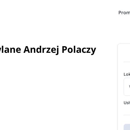
Prom
ane Andrzej Polaczy
Lok
Us