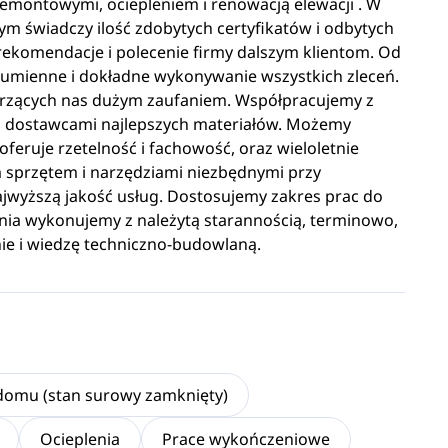
remontowymi, ociepleniem i renowacją elewacji . W
m świadczy ilość zdobytych certyfikatów i odbytych
rekomendacje i polecenie firmy dalszym klientom. Od
 sumienne i dokładne wykonywanie wszystkich zleceń.
darzących nas dużym zaufaniem. Współpracujemy z
ż z dostawcami najlepszych materiałów. Możemy
feruje rzetelność i fachowość, oraz wieloletnie
 sprzętem i narzędziami niezbędnymi przy
wyższą jakość usług. Dostosujemy zakres prac do
nia wykonujemy z należytą starannością, terminowo,
ie i wiedzę techniczno-budowlaną.
omu (stan surowy zamknięty)
Ocieplenia
Prace wykończeniowe