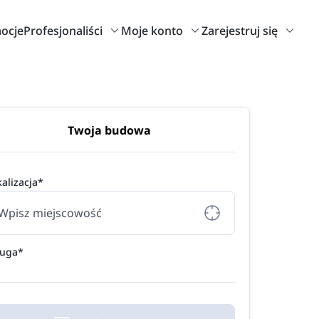
ocje
Profesjonaliści
Moje konto
Zarejestruj się
Twoja budowa
alizacja*
ługa*