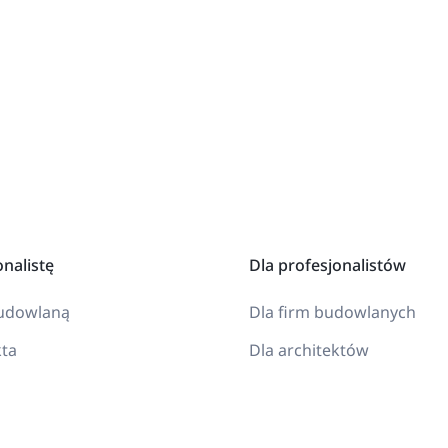
onalistę
Dla profesjonalistów
budowlaną
Dla firm budowlanych
kta
Dla architektów