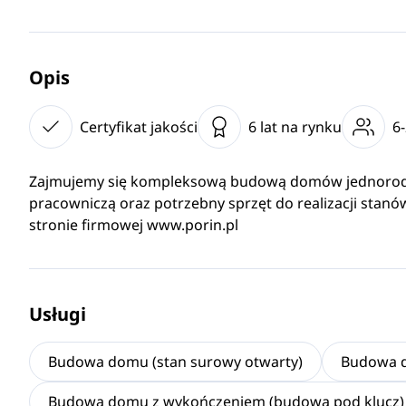
Opis
Certyfikat jakości
6 lat na rynku
6
Zajmujemy się kompleksową budową domów jednorodz
pracowniczą oraz potrzebny sprzęt do realizacji stanó
stronie firmowej www.porin.pl
Usługi
Budowa domu (stan surowy otwarty)
Budowa d
Budowa domu z wykończeniem (budowa pod klucz)