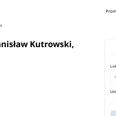
Prom
o
anisław Kutrowski,
Lok
Us