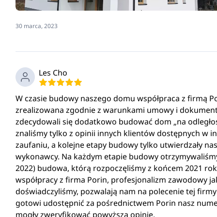
30 marca, 2023
Les Cho
W czasie budowy naszego domu współpraca z firmą Pori
zrealizowana zgodnie z warunkami umowy i dokumentac
zdecydowali się dodatkowo budować dom „na odległoś
znaliśmy tylko z opinii innych klientów dostępnych w int
zaufaniu, a kolejne etapy budowy tylko utwierdzały 
wykonawcy. Na każdym etapie budowy otrzymywaliśmy s
2022) budowa, którą rozpoczęliśmy z końcem 2021 roku
współpracy z firma Porin, profesjonalizm zawodowy jak
doświadczyliśmy, pozwalają nam na polecenie tej fir
gotowi udostępnić za pośrednictwem Porin nasz numer
mogły zweryfikować powyższą opinię.