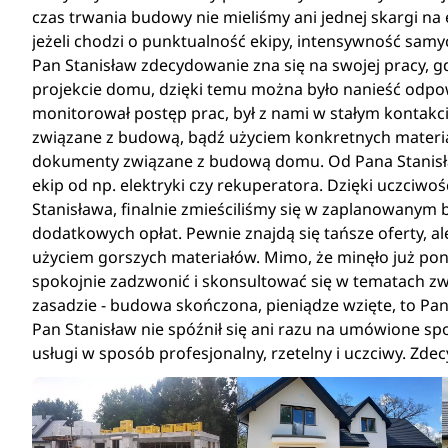
czas trwania budowy nie mieliśmy ani jednej skargi na 
jeżeli chodzi o punktualność ekipy, intensywność sam
Pan Stanisław zdecydowanie zna się na swojej pracy,
projekcie domu, dzięki temu można było nanieść odpow
monitorował postęp prac, był z nami w stałym kontakci
związane z budową, bądź użyciem konkretnych materi
dokumenty związane z budową domu. Od Pana Stanisł
ekip od np. elektryki czy rekuperatora. Dzięki uczciwoś
Stanisława, finalnie zmieściliśmy się w zaplanowanym
dodatkowych opłat. Pewnie znajdą się tańsze oferty, a
użyciem gorszych materiałów. Mimo, że minęło już po
spokojnie zadzwonić i skonsultować się w tematach zw
zasadzie - budowa skończona, pieniądze wzięte, to Pan
Pan Stanisław nie spóźnił się ani razu na umówione s
usługi w sposób profesjonalny, rzetelny i uczciwy. Zd